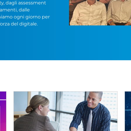
rity, dagli assessment
iamenti, dalle
gniamo ogni giorno per
orza del digitale.