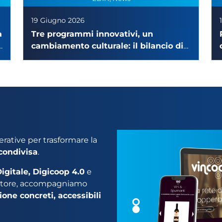
19 Giugno 2026
a
Tre programmi innovativi, un
cambiamento culturale: il bilancio di
EDIH PAI, DANTE e AI MAGISTER
erative per trasformare la
condivisa
.
igitale, Digicoop 4.0
e
settore, accompagniamo
ione concreti, accessibili