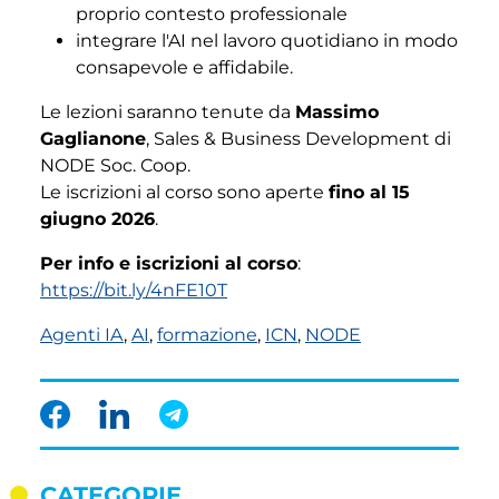
proprio contesto professionale
integrare l'AI nel lavoro quotidiano in modo
consapevole e affidabile.
Le lezioni saranno tenute da
Massimo
Gaglianone
, Sales & Business Development di
NODE Soc. Coop.
Le iscrizioni al corso sono aperte
fino al 15
giugno 2026
.
Per info e iscrizioni al corso
:
https://bit.ly/4nFE10T
Agenti IA
,
AI
,
formazione
,
ICN
,
NODE
CATEGORIE