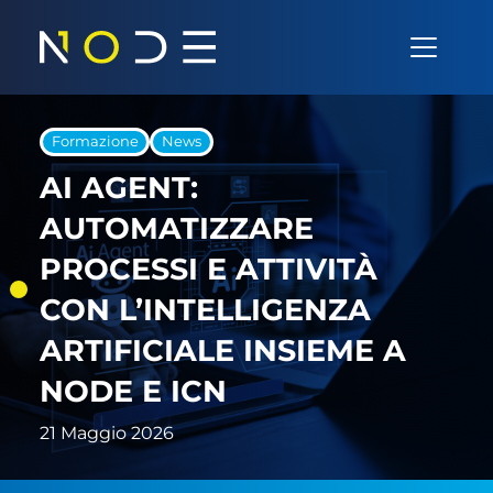
Vai al contenuto
Navigazione principale
Salta al menu
Salta al contenuto principale
Salta al piè di pagina
Formazione
News
AI AGENT:
AUTOMATIZZARE
PROCESSI E ATTIVITÀ
CON L’INTELLIGENZA
ARTIFICIALE INSIEME A
NODE E ICN
21 Maggio 2026