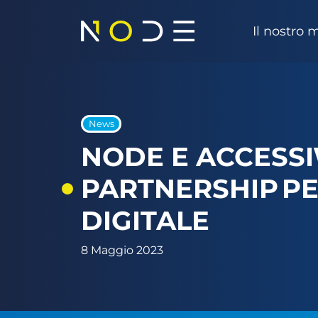
Vai al contenuto
Il nostro
Navigazione principale
Salta al menu
Salta al contenuto principale
Salta al piè di pagina
News
NODE E ACCESSI
PARTNERSHIP PE
DIGITALE
8 Maggio 2023