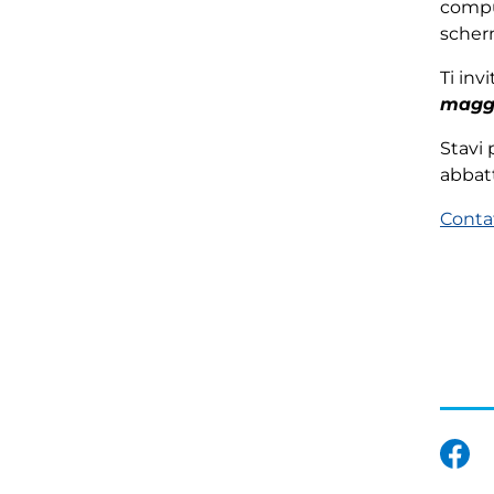
compu
scherm
Ti inv
magg
Stavi 
abbat
Conta