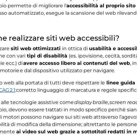
o permette di migliorare l'
accessibilità al proprio sit
so automatizzato, esegue la scansione del web rilevando e
 realizzare siti web accessibili?
zzare
siti web ottimizzati
in ottica di
usabilità e accessi
ne con vari
tipi di disabilità
(es. ipovisione, cecità, sordi
e ecc.) di
avere accesso libero ai contenuti del web
, 
motorie e dal dispositivo utilizzato per navigare.
o web alla portata di tutti deve rispettare le
linee guida 
AG 2.1
:corretto linguaggio di marcatura e regole specific
 alle tecnologie assistive come
display braille
,
screen rea
io, devono essere trattati in modo specifico perchè sia
li motori possono navigare sui siti web attraverso l’agevol
ilità di modifica della dimensione; altrettanto le pers
amente
ai video sul web grazie a sottotitoli
redatti in 