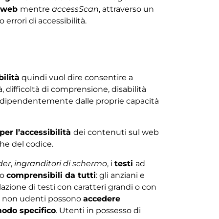
o web
mentre
accessScan
, attraverso un
rrori di accessibilità.
bilità
quindi vuol dire consentire a
tà, difficoltà di comprensione, disabilità
indipendentemente dalle proprie capacità
per l’accessibilità
dei contenuti sul web
he del codice.
der
,
ingranditori di schermo
, i
testi
ad
no
comprensibili da tutti
: gli anziani e
azione di testi con caratteri grandi o con
one non udenti possono
accedere
modo specifico
. Utenti in possesso di