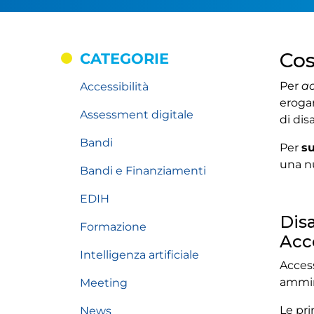
Cos
CATEGORIE
Per
ac
Accessibilità
erogar
Assessment digitale
di dis
Bandi
Per
su
una n
Bandi e Finanziamenti
EDIH
Disa
Formazione
Acc
Intelligenza artificiale
Access
ammin
Meeting
Le pri
News