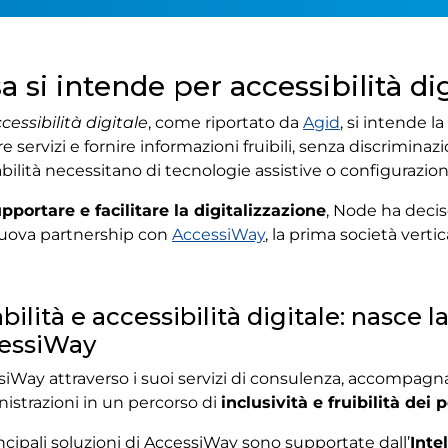
a si intende per accessibilità di
cessibilità digitale
, come riportato da
Agid
, si intende l
e servizi e fornire informazioni fruibili, senza discrimina
abilità necessitano di tecnologie assistive o configurazioni
pportare e facilitare la digitalizzazione
, Node ha deciso
uova partnership con
AccessiWay
, la prima società verti
bilità e accessibilità digitale: nasce 
essiWay
iWay attraverso i suoi servizi di consulenza, accompagna
istrazioni in un percorso di
inclusività e fruibilità dei 
ncipali soluzioni di AccessiWay sono supportate dall’
Inte