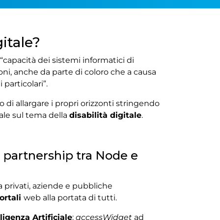
gitale?
a “capacità dei sistemi informatici di
zioni, anche da parte di coloro che a causa
 particolari”.
 di allargare i propri orizzonti stringendo
cale sul tema della
disabilità digitale
.
la partnership tra Node e
 privati, aziende e pubbliche
portali
web alla portata di tutti.
lligenza Artificiale
:
accessWidget
ad