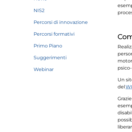
esempi
NIS2
proces
Percorsi di innovazione
Percorsi formativi
Come
Primo Piano
Reali
perso
Suggerimenti
motori
psico-
Webinar
Un sit
del
WC
Grazie
esemp
disabi
possib
liber