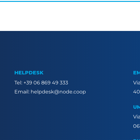
HELPDESK
E
Tel: +39 06 869 49 333
Via
Email: helpdesk@node.coop
40
U
Via
06