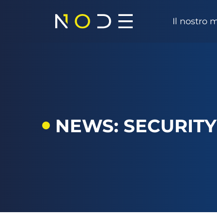
Vai al contenuto
Il nostro
Navigazione principale
NEWS: SECURIT