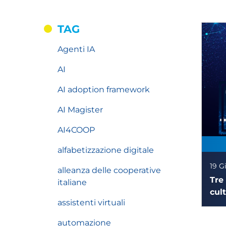
TAG
Agenti IA
AI
AI adoption framework
AI Magister
AI4COOP
alfabetizzazione digitale
19 G
alleanza delle cooperative
Tre
italiane
cul
assistenti virtuali
AI 
automazione